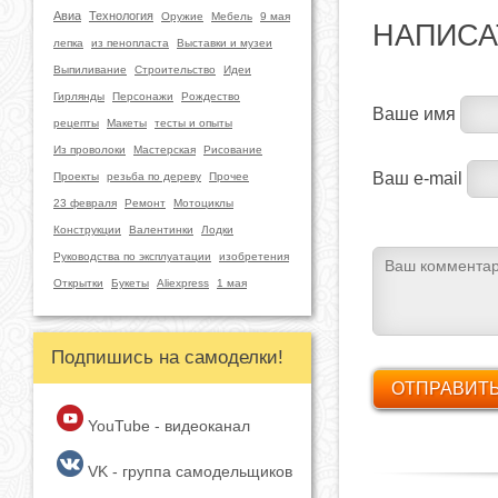
Авиа
Технология
Оружие
Мебель
9 мая
НАПИСА
лепка
из пенопласта
Выставки и музеи
Выпиливание
Строительство
Идеи
Гирлянды
Персонажи
Рождество
Ваше имя
рецепты
Макеты
тесты и опыты
Из проволоки
Мастерская
Рисование
Ваш e-mail
Проекты
резьба по дереву
Прочее
23 февраля
Ремонт
Мотоциклы
Конструкции
Валентинки
Лодки
Руководства по эксплуатации
изобретения
Открытки
Букеты
Aliexpress
1 мая
Подпишись на самоделки!
YouTube - видеоканал
VK - группа самодельщиков