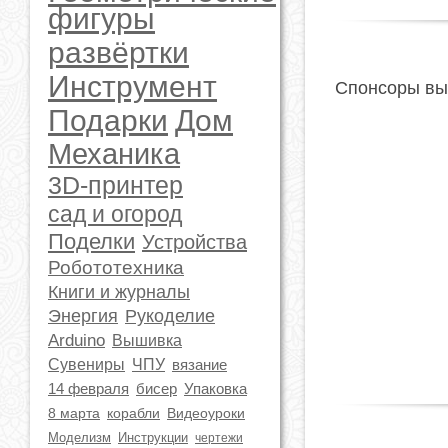
фигуры
развёртки
Инструмент
Спонсоры вы
Подарки
Дом
Механика
3D-принтер
сад и огород
Поделки
Устройства
Робототехника
Книги и журналы
Энергия
Рукоделие
Arduino
Вышивка
Сувениры
ЧПУ
вязание
14 февраля
бисер
Упаковка
8 марта
корабли
Видеоуроки
Моделизм
Инструкции
чертежи