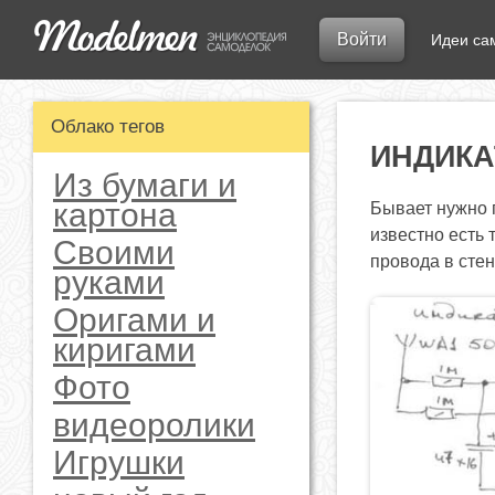
Войти
Идеи са
Облако тегов
ИНДИКА
Из бумаги и
картона
Бывает нужно 
известно есть 
Своими
провода в сте
руками
Оригами и
киригами
Фото
видеоролики
Игрушки