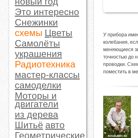
новый год
Это интересно
Снежинки
схемы
Цветы
У прибора име
Самолёты
колебания, есл
меняющиеся зв
украшения
точностью до 
Радиотехника
проводки. Схе
поместить в ме
мастер-классы
самоделки
Моторы и
двигатели
из дерева
Шитьё
авто
Геометрические