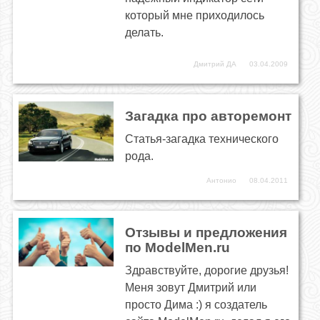
который мне приходилось
делать.
Дмитрий ДА
03.04.2009
Загадка про авторемонт
Статья-загадка технического
рода.
Антонио
08.04.2011
Отзывы и предложения
по ModelMen.ru
Здравствуйте, дорогие друзья!
Меня зовут Дмитрий или
просто Дима :) я создатель