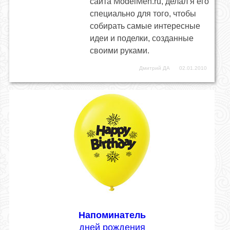
сайта ModelMen.ru, делал я его
специально для того, чтобы
собирать самые интересные
идеи и поделки, созданные
своими руками.
Дмитрий ДА
02.01.2010
Напоминатель
дней рождения