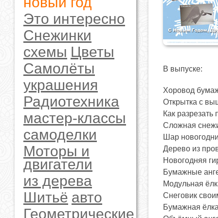
новый год
Это интересно
Снежинки
схемы
Цветы
Самолёты
В выпуске:
украшения
Хоровод бумажн
Радиотехника
Открытка с выш
Как разрезать п
мастер-классы
Сложная снежин
самоделки
Шар новогодний
Моторы и
Дерево из пров
двигатели
Новогодняя гир
Бумажные ангел
из дерева
Модульная ёлка
Шитьё
авто
Снеговик своим
Бумажная ёлка 
Геометрические