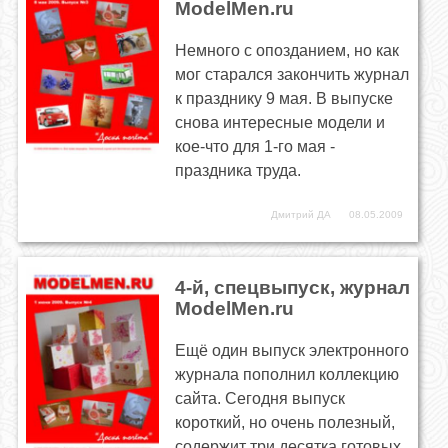
ModelMen.ru
Немного с опозданием, но как
мог старался закончить журнал
к празднику 9 мая. В выпуске
снова интересные модели и
кое-что для 1-го мая -
праздника труда.
Дмитрий ДА
08.05.2009
4-й, спецвыпуск, журнал
ModelMen.ru
Ещё один выпуск электронного
журнала пополнил коллекцию
сайта. Сегодня выпуск
короткий, но очень полезный,
содержит три десятка готовых