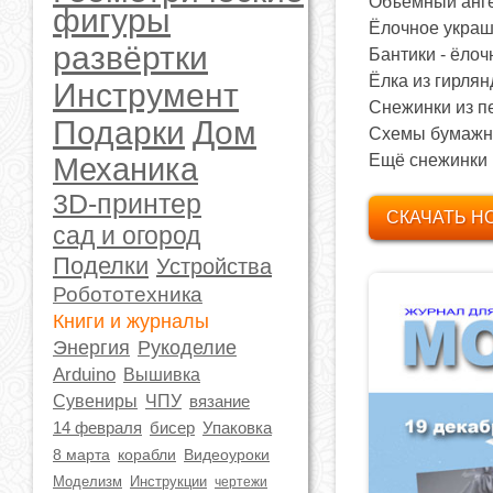
Объёмный ангел
фигуры
Ёлочное украше
развёртки
Бантики - ёлоч
Ёлка из гирлянд
Инструмент
Снежинки из пе
Подарки
Дом
Схемы бумажны
Ещё снежинки к
Механика
3D-принтер
СКАЧАТЬ Н
сад и огород
Поделки
Устройства
Робототехника
Книги и журналы
Энергия
Рукоделие
Arduino
Вышивка
Сувениры
ЧПУ
вязание
14 февраля
бисер
Упаковка
8 марта
корабли
Видеоуроки
Моделизм
Инструкции
чертежи