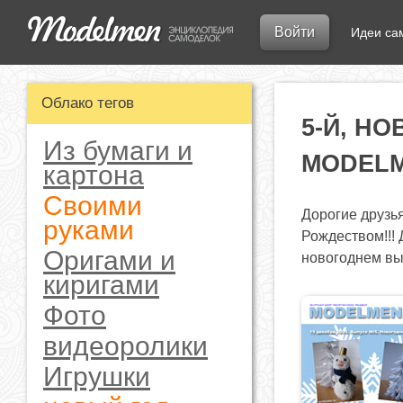
Войти
Идеи са
Облако тегов
5-Й, Н
Из бумаги и
MODELM
картона
Своими
Дорогие друзь
руками
Рождеством!!! 
Оригами и
новогоднем вы
киригами
Фото
видеоролики
Игрушки