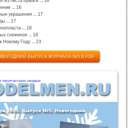
 из листа бумаги ... 16
ние ... 16
ные украшения ... 17
ы ... 17
нопласта ... 18
х снежинок ... 18
 Новому Году ... 23
ОВОГОДНИЙ ВЫПУСК ЖУРНАЛА №5 В PDF