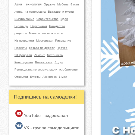
Авиа
Технология
Оружие
Мебель
9 мая
лепка
из пенопласта
Выставки и музеи
Выпиливание
Строительство
Идеи
Гирлянды
Персонажи
Рождество
рецепты
Макеты
тесты и опыты
Из проволоки
Мастерская
Рисование
Проекты
резьба по дереву
Прочее
23 февраля
Ремонт
Мотоциклы
Конструкции
Валентинки
Лодки
Руководства по эксплуатации
изобретения
Открытки
Букеты
Aliexpress
1 мая
Подпишись на самоделки!
YouTube - видеоканал
VK - группа самодельщиков