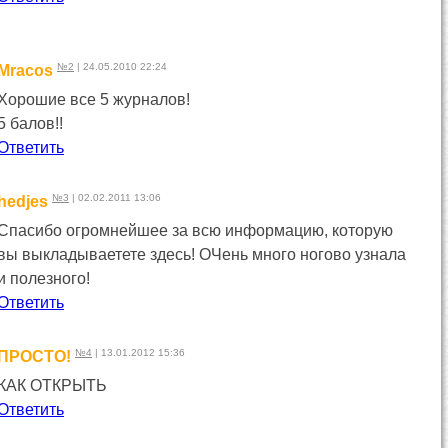
№2
| 24.05.2010 22:24
Mracos
Хорошие все 5 журналов!
5 балов!!
Ответить
№3
| 02.02.2011 13:06
hedjes
Спасибо огромнейшее за всю информацию, которую
вы выкладываетете здесь! ОЧень много ногово узнала
и полезного!
Ответить
№4
| 13.01.2012 15:36
ПРОСТО!
КАК ОТКРЫТЬ
Ответить