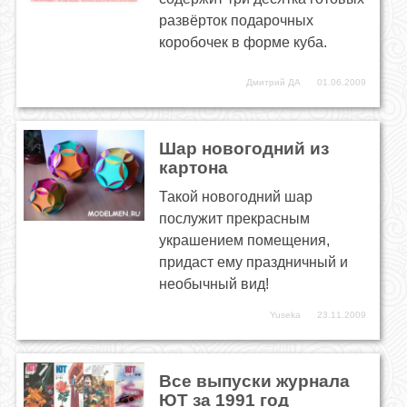
развёрток подарочных
коробочек в форме куба.
Дмитрий ДА
01.06.2009
Шар новогодний из
картона
Такой новогодний шар
послужит прекрасным
украшением помещения,
придаст ему праздничный и
необычный вид!
Yuseka
23.11.2009
Все выпуски журнала
ЮТ за 1991 год