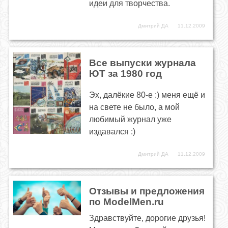
идеи для творчества.
Дмитрий ДА
11.12.2009
Все выпуски журнала
ЮТ за 1980 год
Эх, далёкие 80-е :) меня ещё и
на свете не было, а мой
любимый журнал уже
издавался :)
Дмитрий ДА
11.12.2009
Отзывы и предложения
по ModelMen.ru
Здравствуйте, дорогие друзья!