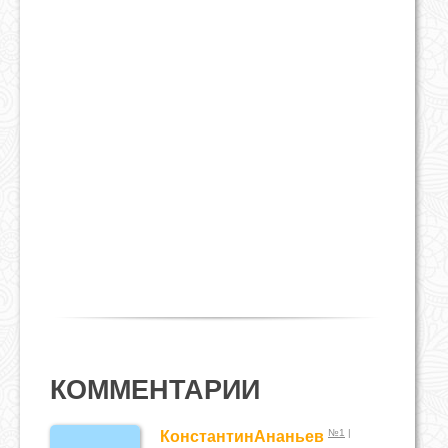
КОММЕНТАРИИ
№1
|
КонстантинАнаньев