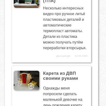
(ТПА)
Несколько интересных
видео про ручное литьё
пластиковых деталей и
автоматические
термопласт автоматы.
Детали из пластика
можно получать путём
переработки вторсырья.
Дмитрий ДА
12.06.2022
Карета из ДВП
своими руками
Однажды меня
попросили сделать
маленькой девочке на
день рождения карету