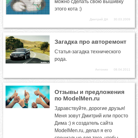
можно сделать свою вышивку
этого кота :)
Дмитрий ДА
30.03.2009
Загадка про авторемонт
Статья-загадка технического
рода.
Антонио
08.04.2011
Отзывы и предложения
по ModelMen.ru
Здравствуйте, дорогие друзья!
Меня зовут Дмитрий или просто
Дима :) я создатель сайта
ModelMen.ru, делал я его
специально для того, чтобы