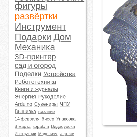
фигуры
развёртки
Инструмент
Подарки
Дом
Механика
3D-принтер
сад и огород
Поделки
Устройства
Робототехника
Книги и журналы
Энергия
Рукоделие
Arduino
Сувениры
ЧПУ
Вышивка
вязание
14 февраля
бисер
Упаковка
8 марта
корабли
Видеоуроки
Инструкции
Моделизм
чертежи