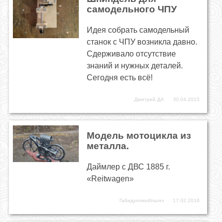
самодельного ЧПУ
Идея собрать самодельный
станок с ЧПУ возникла давно.
Сдерживало отсутствие
знаний и нужных деталей.
Сегодня есть всё!
Дмитрий ДА
30.04.2015
Модель мотоцикла из
металла.
Даймлер с ДВС 1885 г.
«Reitwagen»
ГабидуллинИльгиз
17.02.2016