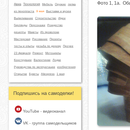
Фото 1, 1а. О
Авиа
Технология
Мебель
Оружие
лепка
из пенопласта
9 мая
Выставки и музеи
Выпиливание
Строительство
Идеи
Гирлянды
Персонажи
Рождество
рецепты
Макеты
Из проволоки
Мастерская
Рисование
Проекты
тесты и опыты
резьба по дереву
Прочее
23 февраля
Ремонт
Мотоциклы
Конструкции
Валентинки
Лодки
Руководства по эксплуатации
изобретения
Открытки
Букеты
Aliexpress
1 мая
Подпишись на самоделки!
YouTube - видеоканал
VK - группа самодельщиков