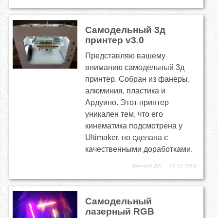
Самодельный 3д
принтер v3.0
Представляю вашему
вниманию самодельный 3д
принтер. Собран из фанеры,
алюминия, пластика и
Ардуино. Этот принтер
уникален тем, что его
кинематика подсмотрена у
Ultimaker, но сделана с
качественными доработками.
Дмитрий ДА
03.12.2018
Самодельный
лазерный RGB