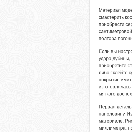
Материал моде
смастерить ко
приобрести се
сантиметровой
полтора погон
Если вы настр
удара дубины,
приобретите с
либо склейте к
покрытие имити
изготовлялась 
мягкого доспе
Первая деталь 
наполовину. Из
материале. Ри
миллиметра, п