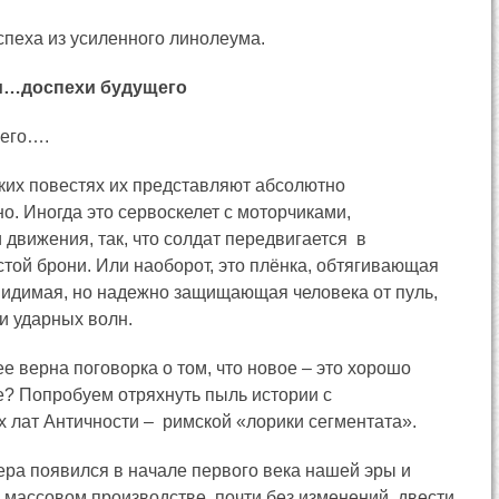
спеха из усиленного линолеума.
м…доспехи будущего
щего….
ких повестях их представляют абсолютно
о. Иногда это сервоскелет с моторчиками,
движения, так, что солдат передвигается в
той брони. Или наоборот, это плёнка, обтягивающая
евидимая, но надежно защищающая человека от пуль,
 и ударных волн.
ее верна поговорка о том, что новое – это хорошо
е? Попробуем отряхнуть пыль истории с
 лат Античности – римской «лорики сегментата».
ера появился в начале первого века нашей эры и
 массовом производстве, почти без изменений, двести