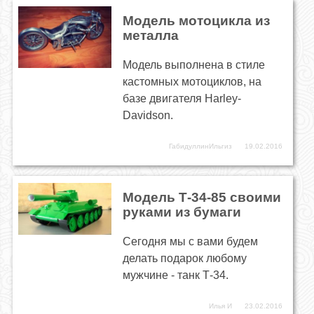
Модель мотоцикла из
металла
Модель выполнена в стиле
кастомных мотоциклов, на
базе двигателя Harley-
Davidson.
ГабидуллинИльгиз
19.02.2016
Модель Т-34-85 своими
руками из бумаги
Сегодня мы с вами будем
делать подарок любому
мужчине - танк Т-34.
Илья И
23.02.2016