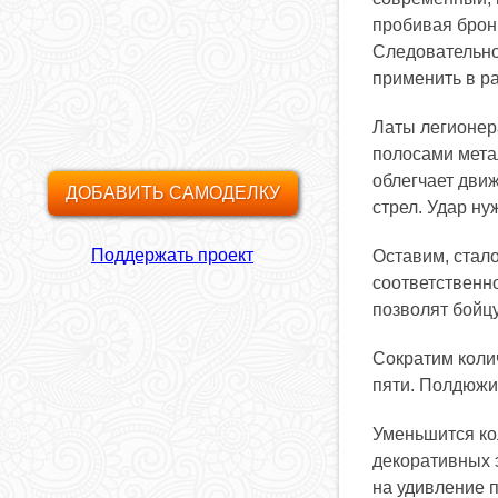
пробивая брон
Следовательно
применить в р
Латы легионер
полосами метал
облегчает движ
ДОБАВИТЬ САМОДЕЛКУ
стрел. Удар н
Поддержать проект
Оставим, стало
соответственн
позволят бойцу
Сократим коли
пяти. Полдюжи
Уменьшится кол
декоративных э
на удивление п