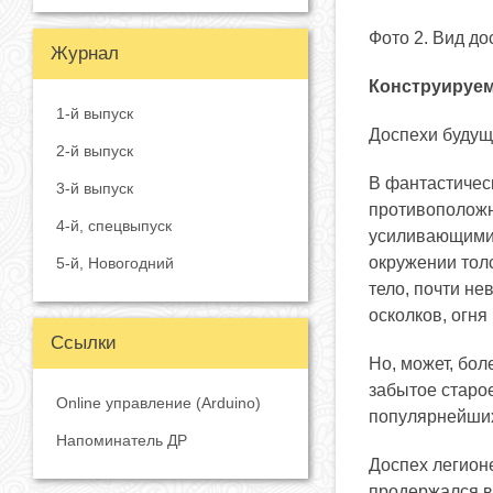
Фото 2. Вид до
Журнал
Конструируе
1-й выпуск
Доспехи буду
2-й выпуск
В фантастичес
3-й выпуск
противоположн
4-й, спецвыпуск
усиливающими 
окружении толс
5-й, Новогодний
тело, почти н
осколков, огня
Ссылки
Но, может, бол
забытое старо
Online управление (Arduino)
популярнейших
Напоминатель ДР
Доспех легион
продержался в