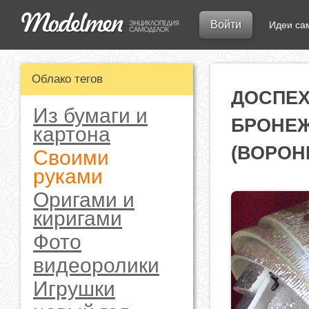
Войти
Идеи са
Облако тегов
ДОСПЕХ
Из бумаги и
БРОНЕЖ
картона
(ВОРОН
Своими
руками
Оригами и
киригами
Фото
видеоролики
Игрушки