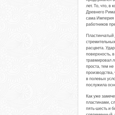
лет. То, что, 
Древнего Рима,
сама Империя 
работников пр
Пластинчатый 
стремительных
расцвета. Удар
поверхность, в
травмировал ле
проста, тем не
производства,
в полевых усло
послужила осн
Как уже замече
пластинами, с
пять-шесть и б
современный, 