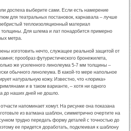
ли доспеха выберите сами. Если есть намерение
стюм для театральных постановок, карнавала – лучше
ребристый теплоизоляционный материал
 толщины. Для шлема и лат понадобится примерно
ных метра.
оены изготовить нечто, служащее реальной защитой от
 камня; прообраз футуристического бронежилета,
только же усиленного линолеума 5-7 мм толщины –
уски обычного линолеума. В какой-то мере напольное
рует натуральную кожу. Известно, что «лорика»
римлянами и в таком варианте, – хотя ни одного
ха до наших дней не дошло.
отчасти напоминает хомут. На рисунке она показана
готовьте из ватмана шаблон, симметрично очертите на
сунком трудно передать форму деталей с точностью до
оэтому ее придется доработать, подклеивая к шаблону