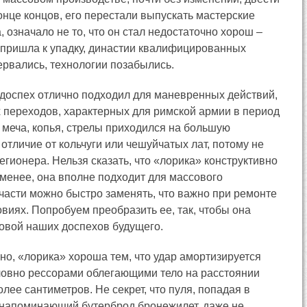
в конце концов, его перестали выпускать мастерские
 означало не то, что он стал недостаточно хорош –
пришла к упадку, династии квалифицированных
ервались, технологии позабылись.
доспех отлично подходил для маневренных действий,
 переходов, характерных для римской армии в период
 меча, копья, стрелы приходился на большую
 отличие от кольчуги или чешуйчатых лат, потому не
гионера. Нельзя сказать, что «лорика» конструктивно
 менее, она вполне подходит для массового
 части можно быстро заменять, что важно при ремонте
виях. Попробуем преобразить ее, так, чтобы она
овой наших доспехов будущего.
но, «лорика» хороша тем, что удар амортизируется
ловно рессорами облегающими тело на расстоянии
олее сантиметров. Не секрет, что пуля, попадая в
напоминающий бутерброд бронежилет, даже не