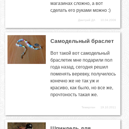
магазинах сложно, а вот
сделать его руками можно :)
Дмитрий ДА
10.04.2009
Самодельный браслет
Вот такой вот самодельный
браслетик мне подарили пол
года назад, сегодня решил
поменять веревку, получилось
конечно же не так уж и
красиво, как было, но все же,
прочтоность такая же.
Темирлан
19.10.2011
Шпиндель для