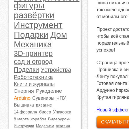
шина питания 
фигуры
ток около одно
развёртки
от мобильного 
Инструмент
Проект достато
Подарки
Дом
чтобы всё спая
Механика
поразительный
успехов!
3D-принтер
сад и огород
Страница проект
Поделки
Устройства
Прошивка и биб
Робототехника
Ленту покупал т
Готовая лента h
Книги и журналы
Ардуино https:/
Энергия
Рукоделие
Крутая гирлянд
Arduino
Сувениры
ЧПУ
Вышивка
вязание
Новый эффект
14 февраля
бисер
Упаковка
8 марта
корабли
Видеоуроки
СКАЧАТЬ П
Инструкции
Моделизм
чертежи