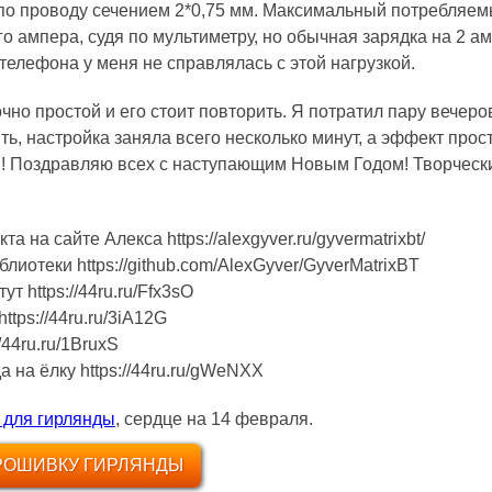
по проводу сечением 2*0,75 мм. Максимальный потребляе
го ампера, судя по мультиметру, но обычная зарядка на 2 а
телефона у меня не справлялась с этой нагрузкой.
чно простой и его стоит повторить. Я потратил пару вечеро
ть, настройка заняла всего несколько минут, а эффект прос
! Поздравляю всех с наступающим Новым Годом! Творческ
а на сайте Алекса https://alexgyver.ru/gyvermatrixbt/
лиотеки https://github.com/AlexGyver/GyverMatrixBT
ут https://44ru.ru/Ffx3sO
ttps://44ru.ru/3iA12G
/44ru.ru/1BruxS
а на ёлку https://44ru.ru/gWeNXX
 для гирлянды
, сердце на 14 февраля.
РОШИВКУ ГИРЛЯНДЫ