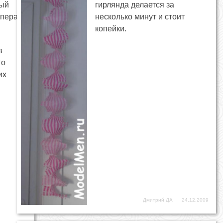
мый
гирлянда делается за
мпера
несколько минут и стоит
копейки.
в
то
их
Дмитрий ДА
24.12.2009