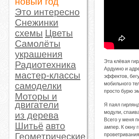
новый год
Это интересно
Снежинки
схемы
Цветы
Самолёты
украшения
Эта клёвая ги
Радиотехника
Ардуино и адр
мастер-классы
эффектов, бегу
самоделки
мобильного те
просто бурю эм
Моторы и
двигатели
Я паял гирлян
модули, спаив
из дерева
Всего у меня п
Шитьё
авто
ампер. К окну 
Геометрические
проветривания