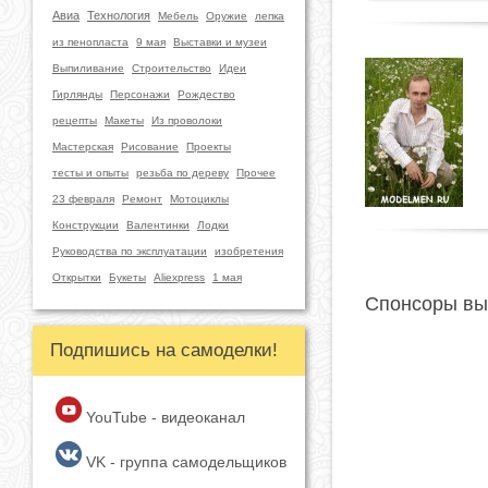
Авиа
Технология
Мебель
Оружие
лепка
из пенопласта
9 мая
Выставки и музеи
Выпиливание
Строительство
Идеи
Гирлянды
Персонажи
Рождество
рецепты
Макеты
Из проволоки
Мастерская
Рисование
Проекты
тесты и опыты
резьба по дереву
Прочее
23 февраля
Ремонт
Мотоциклы
Конструкции
Валентинки
Лодки
Руководства по эксплуатации
изобретения
Открытки
Букеты
Aliexpress
1 мая
Спонсоры вы
Подпишись на самоделки!
YouTube - видеоканал
VK - группа самодельщиков