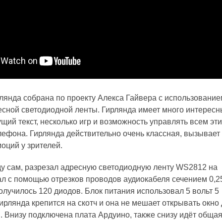
рлянда собрана по проекту Алекса Гайвера с использование
есной светодиодной ленты. Гирлянда имеет много интересн
щий текст, несколько игр и возможность управлять всем эти
лефона. Гирлянда действительно очень классная, вызывает
оций у зрителей.
ду сам, разрезал адресную светодиодную ленту WS2812 на
ал с помощью отрезков проводов аудиокабеля сечением 0,2
олучилось 120 диодов. Блок питания использовал 5 вольт 5
гирлянда крепится на скотч и она не мешает открывать окно
. Внизу подключена плата Ардуино, также снизу идёт обща