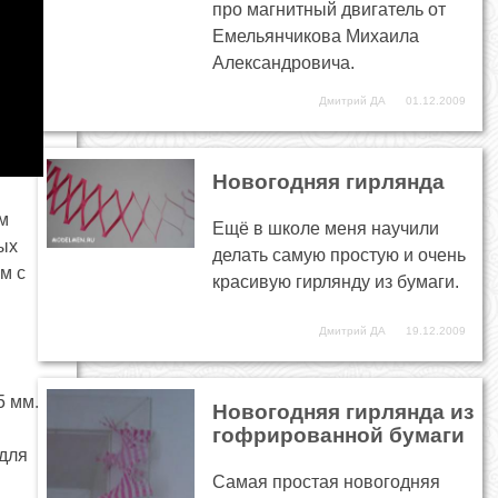
про магнитный двигатель от
Емельянчикова Михаила
Александровича.
Дмитрий ДА
01.12.2009
Новогодняя гирлянда
м
Ещё в школе меня научили
ых
делать самую простую и очень
м с
красивую гирлянду из бумаги.
Дмитрий ДА
19.12.2009
5 мм.
Новогодняя гирлянда из
гофрированной бумаги
 для
я
Самая простая новогодняя