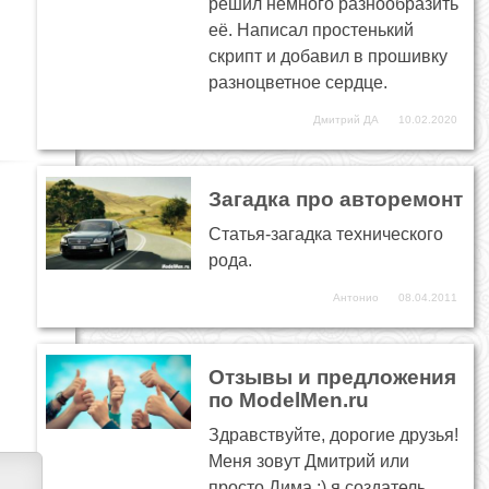
решил немного разнообразить
её. Написал простенький
скрипт и добавил в прошивку
разноцветное сердце.
Дмитрий ДА
10.02.2020
Загадка про авторемонт
Статья-загадка технического
рода.
Антонио
08.04.2011
Отзывы и предложения
по ModelMen.ru
Здравствуйте, дорогие друзья!
Меня зовут Дмитрий или
просто Дима :) я создатель