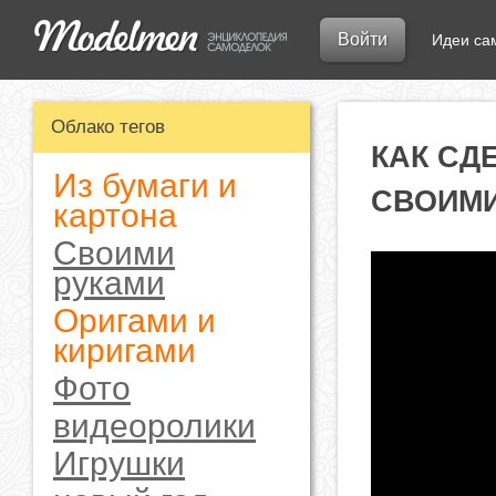
Войти
Идеи са
Облако тегов
КАК СД
Из бумаги и
СВОИМИ
картона
Своими
руками
Оригами и
киригами
Фото
видеоролики
Игрушки