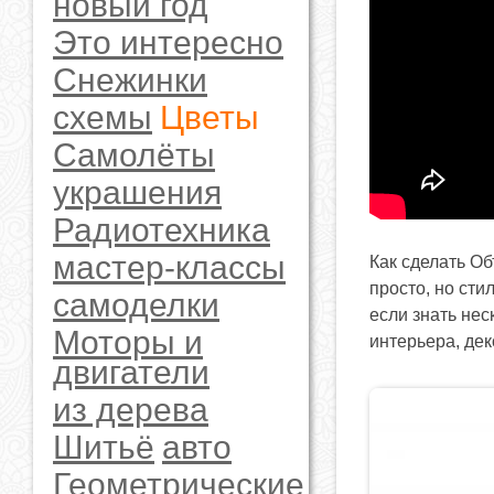
новый год
Это интересно
Снежинки
схемы
Цветы
Самолёты
украшения
Радиотехника
мастер-классы
Как сделать О
просто, но ст
самоделки
если знать нес
Моторы и
интерьера, де
двигатели
из дерева
Шитьё
авто
Геометрические