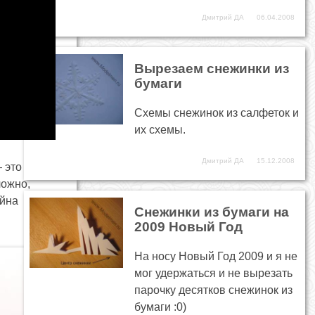
Дмитрий ДА
06.04.2008
Вырезаем снежинки из
бумаги
Схемы снежинок из салфеток и
их схемы.
Дмитрий ДА
15.12.2008
 это
ложно,
айна
Снежинки из бумаги на
2009 Новый Год
На носу Новый Год 2009 и я не
мог удержаться и не вырезать
парочку десятков снежинок из
бумаги :0)