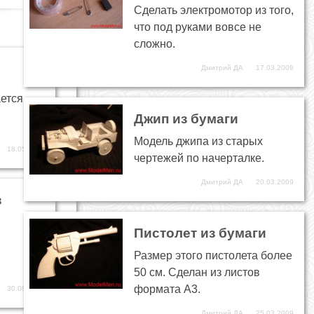
Сделать электромотор из того,
что под руками вовсе не
сложно.
Дмитрий ДА
17.03.2009
ется,
Джип из бумаги
Модель джипа из старых
18.05.2016
чертежей по начерталке.
Дмитрий ДА
20.03.2009
з
Пистолет из бумаги
Размер этого пистолета более
50 см. Сделан из листов
формата А3.
30.08.2017
Дмитрий ДА
25.03.2009