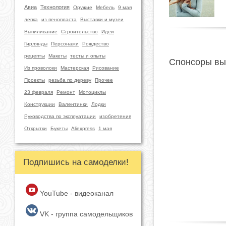
Авиа
Технология
Оружие
Мебель
9 мая
лепка
из пенопласта
Выставки и музеи
Выпиливание
Строительство
Идеи
Гирлянды
Персонажи
Рождество
рецепты
Макеты
тесты и опыты
Спонсоры вы
Из проволоки
Мастерская
Рисование
Проекты
резьба по дереву
Прочее
23 февраля
Ремонт
Мотоциклы
Конструкции
Валентинки
Лодки
Руководства по эксплуатации
изобретения
Открытки
Букеты
Aliexpress
1 мая
Подпишись на самоделки!
YouTube - видеоканал
VK - группа самодельщиков