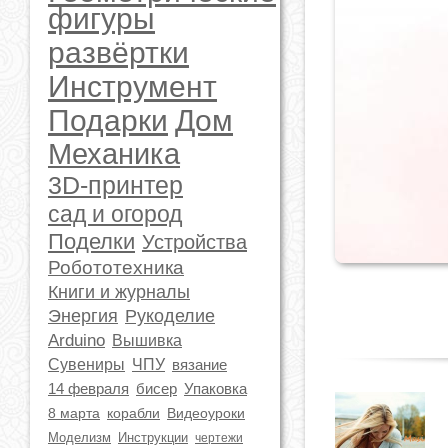
фигуры
развёртки
Инструмент
Подарки
Дом
Механика
3D-принтер
сад и огород
Поделки
Устройства
Робототехника
Книги и журналы
Энергия
Рукоделие
Arduino
Вышивка
Сувениры
ЧПУ
вязание
14 февраля
бисер
Упаковка
8 марта
корабли
Видеоуроки
Моделизм
Инструкции
чертежи