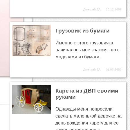
Дмитрий ДА
25.12.2008
Грузовик из бумаги
Именно с этого грузовичка
начиналось мое знакомство с
моделями из бумаги.
Дмитрий ДА
01.03.2009
Карета из ДВП своими
руками
Однажды меня попросили
сделать маленькой девочке на
день рождения карету для ее
кукол, естественно с