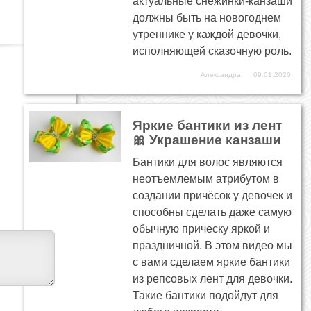
актуальные снежинки-канзаши
должны быть на новогоднем
утреннике у каждой девочки,
исполняющей сказочную роль.
Александра
09.01.2020
Яркие бантики из лент
🎀 Украшение канзаши
Бантики для волос являются
неотъемлемым атрибутом в
создании причёсок у девочек и
способны сделать даже самую
обычную прическу яркой и
праздничной. В этом видео мы
с вами сделаем яркие бантики
из репсовых лент для девочки.
Такие бантики подойдут для