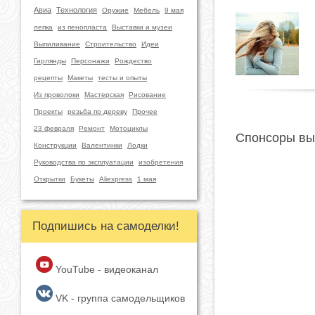
Авиа
Технология
Оружие
Мебель
9 мая
лепка
из пенопласта
Выставки и музеи
Выпиливание
Строительство
Идеи
Гирлянды
Персонажи
Рождество
рецепты
Макеты
тесты и опыты
Из проволоки
Мастерская
Рисование
Проекты
резьба по дереву
Прочее
23 февраля
Ремонт
Мотоциклы
Спонсоры вы
Конструкции
Валентинки
Лодки
Руководства по эксплуатации
изобретения
Открытки
Букеты
Aliexpress
1 мая
Подпишись на самоделки!
YouTube - видеоканал
VK - группа самодельщиков