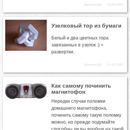
Дмитрий ДА
25.03.2009
Узелковый тор из бумаги
Белый и два цветных тора
завязанных в узелок :) +
развертки.
Дмитрий ДА
31.03.2009
Как самому починить
магнитофон
Нередки случаи поломки
домашнего магнитофона,
починить самому такую поломку
можно, но прежде подумайте
способны ли вы вообще на такой