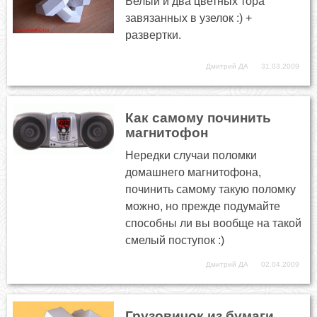
Белый и два цветных тора
завязанных в узелок :) +
развертки.
Дмитрий ДА
31.03.2009
Как самому починить
магнитофон
Нередки случаи поломки
домашнего магнитофона,
починить самому такую поломку
можно, но прежде подумайте
способны ли вы вообще на такой
смелый поступок :)
Дмитрий ДА
02.04.2009
Грузовичок из бумаги