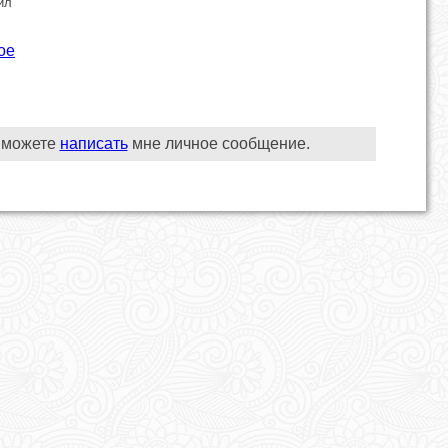
ил
ое
 можете
написать
мне личное сообщение.