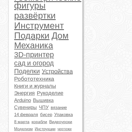
фигуры
развёртки
Инструмент
Подарки
Дом
Механика
3D-принтер
сад и огород
Поделки
Устройства
Робототехника
Книги и журналы
Энергия
Рукоделие
Arduino
Вышивка
Сувениры
ЧПУ
вязание
14 февраля
бисер
Упаковка
8 марта
корабли
Видеоуроки
Моделизм
Инструкции
чертежи