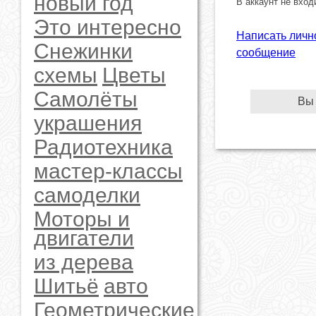
новый год
В аккаунт не вход
Это интересно
Написать личн
Снежинки
сообщение
схемы
Цветы
Самолёты
Вы
украшения
Радиотехника
мастер-классы
самоделки
Моторы и
двигатели
из дерева
Шитьё
авто
Геометрические