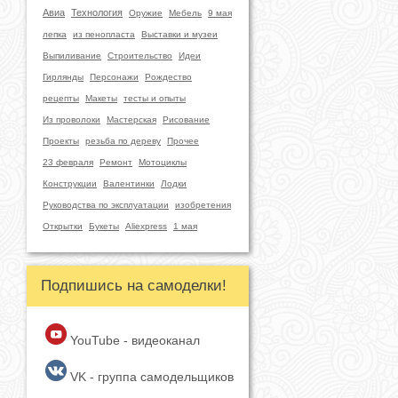
Авиа
Технология
Оружие
Мебель
9 мая
лепка
из пенопласта
Выставки и музеи
Выпиливание
Строительство
Идеи
Гирлянды
Персонажи
Рождество
рецепты
Макеты
тесты и опыты
Из проволоки
Мастерская
Рисование
Проекты
резьба по дереву
Прочее
23 февраля
Ремонт
Мотоциклы
Конструкции
Валентинки
Лодки
Руководства по эксплуатации
изобретения
Открытки
Букеты
Aliexpress
1 мая
Подпишись на самоделки!
YouTube - видеоканал
VK - группа самодельщиков