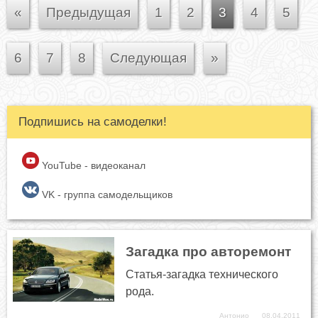
«
Предыдущая
1
2
3
4
5
6
7
8
Следующая
»
Подпишись на самоделки!
YouTube - видеоканал
VK - группа самодельщиков
Загадка про авторемонт
Статья-загадка технического
рода.
Антонио
08.04.2011