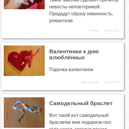
невесты неповторимой.
Придадут образу невинность,
романтизм.
Yuseka
14.04.2011
Валентинки к дню
влюблённых
Парочка валентинок
Дмитрий ДА
19.10.2011
Самодельный браслет
Вот такой вот самодельный
браслетик мне подарили пол