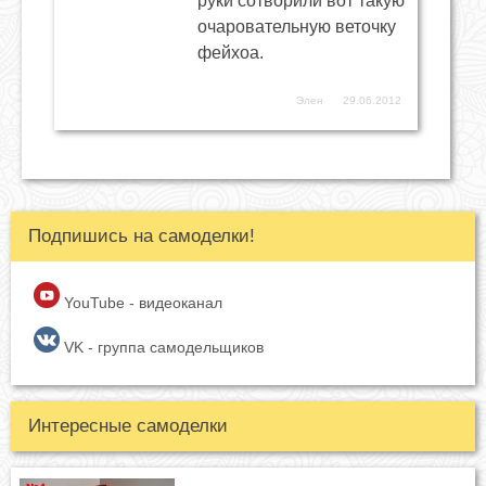
руки сотворили вот такую
очаровательную веточку
фейхоа.
Элен
29.06.2012
Подпишись на самоделки!
YouTube - видеоканал
VK - группа самодельщиков
Интересные самоделки