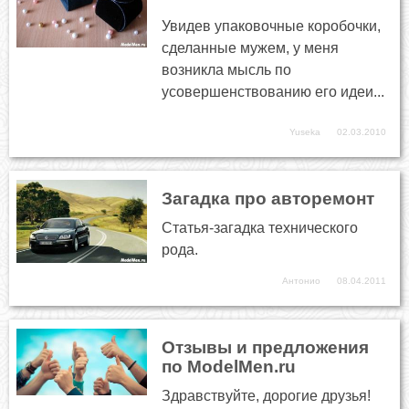
Увидев упаковочные коробочки,
сделанные мужем, у меня
возникла мысль по
усовершенствованию его идеи...
Yuseka
02.03.2010
Загадка про авторемонт
Статья-загадка технического
рода.
Антонио
08.04.2011
Отзывы и предложения
по ModelMen.ru
Здравствуйте, дорогие друзья!