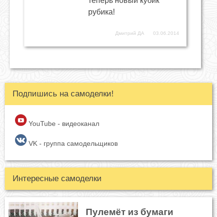
теперь новый кубик
рубика!
Дмитрий ДА
03.06.2014
Подпишись на самоделки!
YouTube - видеоканал
VK - группа самодельщиков
Интересные самоделки
Пулемёт из бумаги